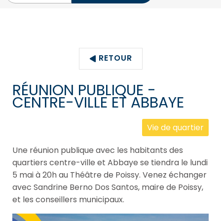
e
r
e
c
h
e
r
RETOUR
c
h
e
RÉUNION PUBLIQUE -
z
CENTRE-VILLE ET ABBAYE
-
v
o
Vie de quartier
u
s
?
Une réunion publique avec les habitants des
quartiers centre-ville et Abbaye se tiendra le lundi
5 mai à 20h au Théâtre de Poissy. Venez échanger
avec
Sandrine Berno Dos Santos
, maire de Poissy,
et les conseillers municipaux.